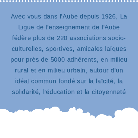
Avec vous dans l’Aube depuis 1926, La
Ligue de l’enseignement de l’Aube
fédère plus de 220 associations socio-
culturelles, sportives, amicales laïques
pour près de 5000 adhérents, en milieu
rural et en milieu urbain, autour d’un
idéal commun fondé sur la laïcité, la
solidarité, l’éducation et la citoyenneté