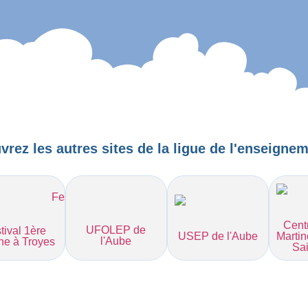
rez les autres sites de la ligue de l'enseignem
Cent
UFOLEP de
tival 1ère
USEP de l'Aube
Martin
l'Aube
he à Troyes
Sai