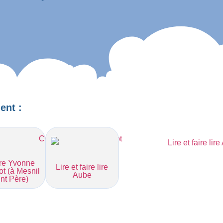
ent :
re Yvonne
Lire et faire lire
ot (à Mesnil
Aube
nt Père)