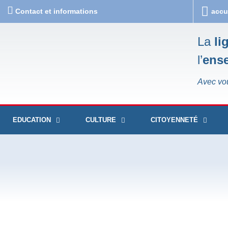
Contact et informations
accu
La
li
l’
ens
Avec vo
EDUCATION
CULTURE
CITOYENNETÉ