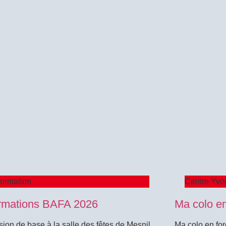
ormation
Centre Yvo
rmations BAFA 2026
Ma colo en
ion de base à la salle des fêtes de Mesnil
Ma colo en for