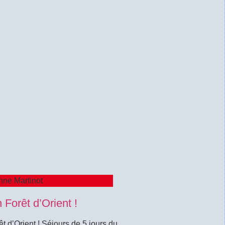
nne Martinot
 Forêt d’Orient !
êt d’Orient ! Séjours de 5 jours du