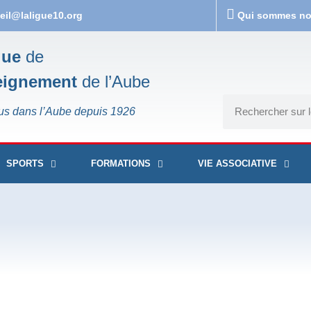
eil@laligue10.org
Qui sommes n
gue
de
eignement
de l’Aube
us dans l’Aube depuis 1926
SPORTS
FORMATIONS
VIE ASSOCIATIVE