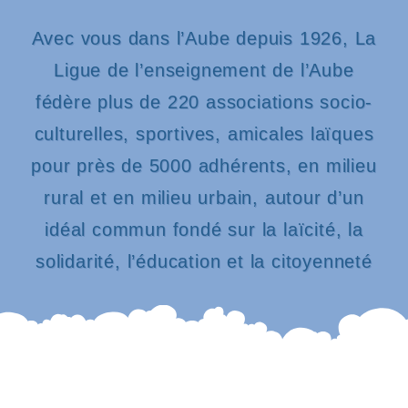
Avec vous dans l’Aube depuis 1926, La
Ligue de l’enseignement de l’Aube
fédère plus de 220 associations socio-
culturelles, sportives, amicales laïques
pour près de 5000 adhérents, en milieu
rural et en milieu urbain, autour d’un
idéal commun fondé sur la laïcité, la
solidarité, l’éducation et la citoyenneté