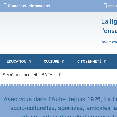
Contact et informations
accu
La
li
l’
ens
Avec vo
EDUCATION
CULTURE
CITOYENNETÉ
Secrétariat accueil – BAFA – LFL
Avec vous dans l’Aube depuis 1926, La Li
socio-culturelles, sportives, amicales l
urbain, autour d’un idéal commun fond