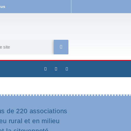
ous
us de 220 associations
eu rural et en milieu
et la citoyenneté