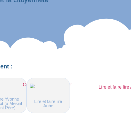
ent :
re Yvonne
Lire et faire lire
ot (à Mesnil
Aube
int Père)