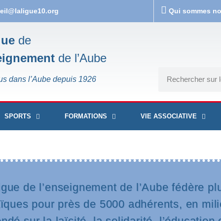
eil@laligue10.org
Qui sommes n
gue
de
eignement
de l’Aube
us dans l’Aube depuis 1926
SPORTS
FORMATIONS
VIE ASSOCIATIVE
gue de l’enseignement de l’Aube fédère pl
aïques pour près de 5000 adhérents, en mili
é sur la laïcité, la solidarité, l’éducation 